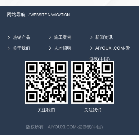
试生产。 据了解，提取浓缩设备有很多优点，一是使用效
已经打开欧美市场的大门。目前，我国干燥设备出口产品占
了强大的移动终端，足够丰富的互联网应用，移动互联网正在
率高：在原单一提取的基础上优化产品结构将小型的浓缩设备
国产干燥设备的总量尚不到5%，专家预计“十二五”期间出口
成为信息化时代最强大的人类工具。 医疗器械行业只有抓
网站导航
/ WEBSITE NAVIGATION
整合在该设备中，使提取浓缩一步完成，大大节省了原材料和
产品在国产干燥设备总量中所占比例将达到10%以上。
住机遇，加速布局移动互联网领域医疗器械企业才能在未来的
工作时间，工作效率比一般多功能罐提高了10%～15%;二是原
在国际竞争中，我国干燥设备生产企业的主要竞争对手是丹
市场争夺战中拿到主动权，获得跨越式的大发展
材料转化率高：由于在提取过程中，热的溶剂连续加到药面
麦、瑞士、英国、德国、美国以及日本等。与竞争对手相
热销产品
施工案例
新闻资讯
上，由上至下通过药材层连续溶解药材中的有效成分，使药膏
比，我国干燥设备的优势是价格低廉，不足之处主要在于产
关于我们
人才招聘
AIYOUXI.COM-爱
内含的有效成分提高1倍以上;三是结构紧凑，占地面积小，实
品的自动化控制程度、外观质量、成套性和功能组合性方面
际占地面积在1.5平方米左右。 专家称，对于设计和选择中
有待进一步提高。...
游戏(中国)
药提取浓缩设备，首先要强调的是工艺，看是否可采用新型提
取工艺等方式强化提取浓缩过程。细节方面，因是成套设备，
就要考虑各个设备工作时间及周期，合理选择设备的大小，在
同一工期内，不能有因设备配套大小问题而导致工作断续的情
况出现。另外，还要注意的就是节能的问题，对成套的设备，
要尽可能的优化工艺，缩短相应的管道，减少物料输送过程的
能耗损失。同时，也要注意其可操作性及工人的操作方便、省
关注我们
关注我们
时、省力，使其更人性化。 中药提取浓缩设备有很多种，
由于每个生产厂家所采用的工艺不同，提取浓缩设备的组合方
版权所有 AIYOUXI.COM-爱游戏(中国)
式也差在差异。应根据主流产品和生产工艺进行设备选型，按
设备的性能和工作原理正确使用设备。