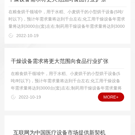
在粮食烘干领域中，用于水稻、小麦烘干的小型烘干设备(5吨/
时以下)，预计年需求量将达到千台左右;化工用干燥设备年需求
量将达到3000台(套)左右;制药用干燥设备年需求量将达到3000
台(套)左右;农林土特产品烘干设备年需求量将达到2000台(套)左
2022-10-19
右;轻工用烘干设备年需求量将达到2000台(套)左右。为了了解
干燥设备的发展情况，我们和中国通用机械干燥设备行业协会联
系，据他们透露，今后几年，我国干燥设备需求将在以下若干领
干燥设备需求将更大范围向食品行业扩张
域增长明显。 在干燥设备类型上，将以热风加热常压干燥设
备、真空干燥设备为主，其他诸如远红外线干燥设备、微波干燥
在粮食烘干领域中，用于水稻、小麦烘干的小型烘干设备(5
设备等特殊领域的用户也将逐步扩大应用数量;在食品、药品干
吨/时以下)，预计年需求量将达到千台左右;化工用干燥设备
燥方面，对真空冷冻干燥设备中的较大规格设备需求量将会增
年需求量将达到3000台(套)左右;制药用干燥设备年需求量将
加;具有功能组合(如制粒—干燥、干燥—过滤)的设备需求量也将
达到3000台(套)左右;农林土特产品烘干设备年需求量将达到
2022-10-19
MORE+
增多;高自动化干燥设备在一些应用领域将受到欢迎。另外，干
2000台(套)左右;轻工用烘干设备年需求量将达到2000台(套)
燥设备外观质量将越来越受到重视，腐蚀性物料烘干设备的耐腐
左右。为了了解干燥设备的发展情况，我们和中国通用机械
能力和可靠的使用寿命，将会受到用户特别关心。 我国加入
干燥设备行业协会联系，据他们透露，今后几年，我国干燥
WTO这么多年来的事实证明，国内干燥设备行业发展正如专家
设备需求将在以下若干领域增长明显。 在干燥设备类型
预期所料，是挑战与机遇并存。就国内市场而言，由于我国干燥
上，将以热风加热常压干燥设备、真空干燥设备为主，其他
互联网为中国医疗设备市场提供新契机
设备行业已经开始进入较成熟的发展阶段，已能够比较好地满足