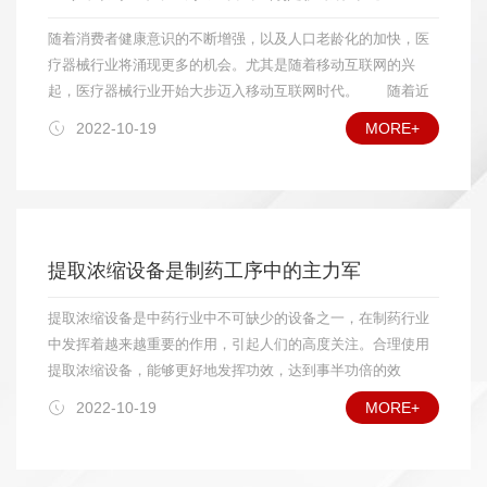
诸如远红外线干燥设备、微波干燥设备等特殊领域的用户也
各个领域用户的实际需要，而在价格上只有国外相同产品的
将逐步扩大应用数量;在食品、药品干燥方面，对真空冷冻干
随着消费者健康意识的不断增强，以及人口老龄化的加快，医
1/3，这使我国干燥设备在市场竞争中比进口设备具有明显的价
燥设备中的较大规格设备需求量将会增加;具有功能组合(如制
疗器械行业将涌现更多的机会。尤其是随着移动互联网的兴
格优势;另一方面，由于干燥设备体积较大，大多数还涉及现场
粒—干燥、干燥—过滤)的设备需求量也将增多;高自动化干燥
起，医疗器械行业开始大步迈入移动互联网时代。 随着近
安装、调试和售后服务等工作，因此对国内用户而言，选用国产
设备在一些应用领域将受到欢迎。另外，干燥设备外观质量
年来移动互联网的跨越式发展，越来越多的行业和企业开始进
2022-10-19
MORE+
设备较选用进口设备更方便。就国际市场而言，我国加入WTO
将越来越受到重视，腐蚀性物料烘干设备的耐腐能力和可靠
驻移动互联网领域，医疗器械行业在过去一直采用的是传统经
后，更有利于干燥设备扩大出口。目前，我国干燥设备主要出口
的使用寿命，将会受到用户特别关心。 我国加入WTO这
营模式，但是互联网成为了医疗器械行业拓展新市场的又一个
产品是真空干燥设备，振动干燥设备，中小型粮食、食品及农林
么多年来的事实证明，国内干燥设备行业发展正如专家预期
契机，而进入移动互联网将是未来医疗器械企业的必然选
土特产品干燥设备，年出口量超过百台，出口的主要地区是东南
所料，是挑战与机遇并存。就国内市场而言，由于我国干燥
择。 据相关调查数据显示，未来医疗器械行业平均增速将
亚及其他发展中国家，并已经打开欧美市场的大门。目前，我国
设备行业已经开始进入较成熟的发展阶段，已能够比较好地
高于药品行业。发达国家器械与制药的产值比约为1：1，而我
干燥设备出口产品占国产干燥设备的总量尚不到5%，专家预
提取浓缩设备是制药工序中的主力军
满足各个领域用户的实际需要，而在价格上只有国外相同产
国器械收入仅占药品市场规模的10%，市场扩容正在进行中。
计“十二五”期间出口产品在国产干燥设备总量中所占比例将达到
品的1/3，这使我国干燥设备在市场竞争中比进口设备具有明
专家预计，到2015年中国医疗器械市场将达到537亿美
10%以上。 在国际竞争中，我国干燥设备生产企业的主要竞
提取浓缩设备是中药行业中不可缺少的设备之一，在制药行业
显的价格优势;另一方面，由于干燥设备体积较大，大多数还
元。 中国作为世界第四大医疗设备市场，市场规模超过600
争对手是丹麦、瑞士、英国、德国、美国以及日本等。与竞争对
中发挥着越来越重要的作用，引起人们的高度关注。合理使用
涉及现场安装、调试和售后服务等工作，因此对国内用户而
亿人民币。随着城市化和老龄化时代到来，医疗器械行业将涌
手相比，我国干燥设备的优势是价格低廉，不足之处主要在于产
提取浓缩设备，能够更好地发挥功效，达到事半功倍的效
言，选用国产设备较选用进口设备更方便。就国际市场而
现机会。未来几年，中国医疗设备市场还将会继续保持20%的
品的自动化控制程度、外观质量、成套性和功能组合性方面有待
果。 提取浓缩设备适用于中药、植物、生物制药、食品、
言，我国加入WTO后，更有利于干燥设备扩大出口。目前，
增长率。然而想要将这个数据转化为现实，通关目前的市场发
2022-10-19
MORE+
进一步提高。
化工等行业的常压、微压、水煎、温浸、热回流强制循坏、渗
我国干燥设备主要出口产品是真空干燥设备，振动干燥设
展是远远不够的，必须通过互联网这个新市场。数据显示，
透、芳香油成分的提取及有机溶剂的回收等多种工艺。非常适
备，中小型粮食、食品及农林土特产品干燥设备，年出口量
2010年移动互联网应用下载量达到50亿，预计到2013年该数字
合于高校、研究所和企事业单位实验室研发及中小型生产线的
超过百台，出口的主要地区是东南亚及其他发展中国家，并
将达到210亿，今年全球智能手机出货量将比去年增长60%。有