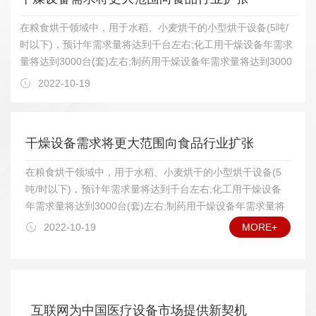
在粮食烘干领域中，用于水稻、小麦烘干的小型烘干设备(5吨/
时以下)，预计年需求量将达到千台左右;化工用干燥设备年需求
量将达到3000台(套)左右;制药用干燥设备年需求量将达到3000
台(套)左右;农林土特产品烘干设备年需求量将达到2000台(套)左
2022-10-19
右;轻工用烘干设备年需求量将达到2000台(套)左右。为了了解
干燥设备的发展情况，我们和中国通用机械干燥设备行业协会联
系，据他们透露，今后几年，我国干燥设备需求将在以下若干领
干燥设备需求将更大范围向食品行业扩张
域增长明显。 在干燥设备类型上，将以热风加热常压干燥设
备、真空干燥设备为主，其他诸如远红外线干燥设备、微波干燥
在粮食烘干领域中，用于水稻、小麦烘干的小型烘干设备(5
设备等特殊领域的用户也将逐步扩大应用数量;在食品、药品干
吨/时以下)，预计年需求量将达到千台左右;化工用干燥设备
燥方面，对真空冷冻干燥设备中的较大规格设备需求量将会增
年需求量将达到3000台(套)左右;制药用干燥设备年需求量将
加;具有功能组合(如制粒—干燥、干燥—过滤)的设备需求量也将
达到3000台(套)左右;农林土特产品烘干设备年需求量将达到
2022-10-19
MORE+
增多;高自动化干燥设备在一些应用领域将受到欢迎。另外，干
2000台(套)左右;轻工用烘干设备年需求量将达到2000台(套)
燥设备外观质量将越来越受到重视，腐蚀性物料烘干设备的耐腐
左右。为了了解干燥设备的发展情况，我们和中国通用机械
能力和可靠的使用寿命，将会受到用户特别关心。 我国加入
干燥设备行业协会联系，据他们透露，今后几年，我国干燥
WTO这么多年来的事实证明，国内干燥设备行业发展正如专家
设备需求将在以下若干领域增长明显。 在干燥设备类型
预期所料，是挑战与机遇并存。就国内市场而言，由于我国干燥
上，将以热风加热常压干燥设备、真空干燥设备为主，其他
互联网为中国医疗设备市场提供新契机
设备行业已经开始进入较成熟的发展阶段，已能够比较好地满足