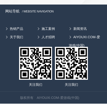
试生产。 据了解，提取浓缩设备有很多优点，一是使用效
已经打开欧美市场的大门。目前，我国干燥设备出口产品占
了强大的移动终端，足够丰富的互联网应用，移动互联网正在
率高：在原单一提取的基础上优化产品结构将小型的浓缩设备
国产干燥设备的总量尚不到5%，专家预计“十二五”期间出口
成为信息化时代最强大的人类工具。 医疗器械行业只有抓
网站导航
/ WEBSITE NAVIGATION
整合在该设备中，使提取浓缩一步完成，大大节省了原材料和
产品在国产干燥设备总量中所占比例将达到10%以上。
住机遇，加速布局移动互联网领域医疗器械企业才能在未来的
工作时间，工作效率比一般多功能罐提高了10%～15%;二是原
在国际竞争中，我国干燥设备生产企业的主要竞争对手是丹
市场争夺战中拿到主动权，获得跨越式的大发展
材料转化率高：由于在提取过程中，热的溶剂连续加到药面
麦、瑞士、英国、德国、美国以及日本等。与竞争对手相
热销产品
施工案例
新闻资讯
上，由上至下通过药材层连续溶解药材中的有效成分，使药膏
比，我国干燥设备的优势是价格低廉，不足之处主要在于产
关于我们
人才招聘
AIYOUXI.COM-爱
内含的有效成分提高1倍以上;三是结构紧凑，占地面积小，实
品的自动化控制程度、外观质量、成套性和功能组合性方面
际占地面积在1.5平方米左右。 专家称，对于设计和选择中
有待进一步提高。...
游戏(中国)
药提取浓缩设备，首先要强调的是工艺，看是否可采用新型提
取工艺等方式强化提取浓缩过程。细节方面，因是成套设备，
就要考虑各个设备工作时间及周期，合理选择设备的大小，在
同一工期内，不能有因设备配套大小问题而导致工作断续的情
况出现。另外，还要注意的就是节能的问题，对成套的设备，
要尽可能的优化工艺，缩短相应的管道，减少物料输送过程的
能耗损失。同时，也要注意其可操作性及工人的操作方便、省
关注我们
关注我们
时、省力，使其更人性化。 中药提取浓缩设备有很多种，
由于每个生产厂家所采用的工艺不同，提取浓缩设备的组合方
版权所有 AIYOUXI.COM-爱游戏(中国)
式也差在差异。应根据主流产品和生产工艺进行设备选型，按
设备的性能和工作原理正确使用设备。