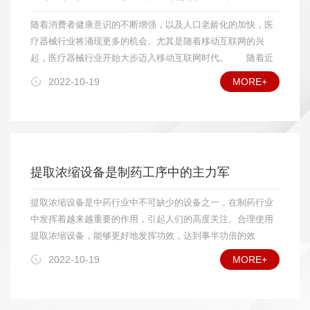
诸如远红外线干燥设备、微波干燥设备等特殊领域的用户也
各个领域用户的实际需要，而在价格上只有国外相同产品的
将逐步扩大应用数量;在食品、药品干燥方面，对真空冷冻干
随着消费者健康意识的不断增强，以及人口老龄化的加快，医
1/3，这使我国干燥设备在市场竞争中比进口设备具有明显的价
燥设备中的较大规格设备需求量将会增加;具有功能组合(如制
疗器械行业将涌现更多的机会。尤其是随着移动互联网的兴
格优势;另一方面，由于干燥设备体积较大，大多数还涉及现场
粒—干燥、干燥—过滤)的设备需求量也将增多;高自动化干燥
起，医疗器械行业开始大步迈入移动互联网时代。 随着近
安装、调试和售后服务等工作，因此对国内用户而言，选用国产
设备在一些应用领域将受到欢迎。另外，干燥设备外观质量
年来移动互联网的跨越式发展，越来越多的行业和企业开始进
2022-10-19
MORE+
设备较选用进口设备更方便。就国际市场而言，我国加入WTO
将越来越受到重视，腐蚀性物料烘干设备的耐腐能力和可靠
驻移动互联网领域，医疗器械行业在过去一直采用的是传统经
后，更有利于干燥设备扩大出口。目前，我国干燥设备主要出口
的使用寿命，将会受到用户特别关心。 我国加入WTO这
营模式，但是互联网成为了医疗器械行业拓展新市场的又一个
产品是真空干燥设备，振动干燥设备，中小型粮食、食品及农林
么多年来的事实证明，国内干燥设备行业发展正如专家预期
契机，而进入移动互联网将是未来医疗器械企业的必然选
土特产品干燥设备，年出口量超过百台，出口的主要地区是东南
所料，是挑战与机遇并存。就国内市场而言，由于我国干燥
择。 据相关调查数据显示，未来医疗器械行业平均增速将
亚及其他发展中国家，并已经打开欧美市场的大门。目前，我国
设备行业已经开始进入较成熟的发展阶段，已能够比较好地
高于药品行业。发达国家器械与制药的产值比约为1：1，而我
干燥设备出口产品占国产干燥设备的总量尚不到5%，专家预
提取浓缩设备是制药工序中的主力军
满足各个领域用户的实际需要，而在价格上只有国外相同产
国器械收入仅占药品市场规模的10%，市场扩容正在进行中。
计“十二五”期间出口产品在国产干燥设备总量中所占比例将达到
品的1/3，这使我国干燥设备在市场竞争中比进口设备具有明
专家预计，到2015年中国医疗器械市场将达到537亿美
10%以上。 在国际竞争中，我国干燥设备生产企业的主要竞
提取浓缩设备是中药行业中不可缺少的设备之一，在制药行业
显的价格优势;另一方面，由于干燥设备体积较大，大多数还
元。 中国作为世界第四大医疗设备市场，市场规模超过600
争对手是丹麦、瑞士、英国、德国、美国以及日本等。与竞争对
中发挥着越来越重要的作用，引起人们的高度关注。合理使用
涉及现场安装、调试和售后服务等工作，因此对国内用户而
亿人民币。随着城市化和老龄化时代到来，医疗器械行业将涌
手相比，我国干燥设备的优势是价格低廉，不足之处主要在于产
提取浓缩设备，能够更好地发挥功效，达到事半功倍的效
言，选用国产设备较选用进口设备更方便。就国际市场而
现机会。未来几年，中国医疗设备市场还将会继续保持20%的
品的自动化控制程度、外观质量、成套性和功能组合性方面有待
果。 提取浓缩设备适用于中药、植物、生物制药、食品、
言，我国加入WTO后，更有利于干燥设备扩大出口。目前，
增长率。然而想要将这个数据转化为现实，通关目前的市场发
2022-10-19
MORE+
进一步提高。
化工等行业的常压、微压、水煎、温浸、热回流强制循坏、渗
我国干燥设备主要出口产品是真空干燥设备，振动干燥设
展是远远不够的，必须通过互联网这个新市场。数据显示，
透、芳香油成分的提取及有机溶剂的回收等多种工艺。非常适
备，中小型粮食、食品及农林土特产品干燥设备，年出口量
2010年移动互联网应用下载量达到50亿，预计到2013年该数字
合于高校、研究所和企事业单位实验室研发及中小型生产线的
超过百台，出口的主要地区是东南亚及其他发展中国家，并
将达到210亿，今年全球智能手机出货量将比去年增长60%。有