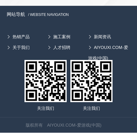
试生产。 据了解，提取浓缩设备有很多优点，一是使用效
已经打开欧美市场的大门。目前，我国干燥设备出口产品占
了强大的移动终端，足够丰富的互联网应用，移动互联网正在
率高：在原单一提取的基础上优化产品结构将小型的浓缩设备
国产干燥设备的总量尚不到5%，专家预计“十二五”期间出口
成为信息化时代最强大的人类工具。 医疗器械行业只有抓
网站导航
/ WEBSITE NAVIGATION
整合在该设备中，使提取浓缩一步完成，大大节省了原材料和
产品在国产干燥设备总量中所占比例将达到10%以上。
住机遇，加速布局移动互联网领域医疗器械企业才能在未来的
工作时间，工作效率比一般多功能罐提高了10%～15%;二是原
在国际竞争中，我国干燥设备生产企业的主要竞争对手是丹
市场争夺战中拿到主动权，获得跨越式的大发展
材料转化率高：由于在提取过程中，热的溶剂连续加到药面
麦、瑞士、英国、德国、美国以及日本等。与竞争对手相
热销产品
施工案例
新闻资讯
上，由上至下通过药材层连续溶解药材中的有效成分，使药膏
比，我国干燥设备的优势是价格低廉，不足之处主要在于产
关于我们
人才招聘
AIYOUXI.COM-爱
内含的有效成分提高1倍以上;三是结构紧凑，占地面积小，实
品的自动化控制程度、外观质量、成套性和功能组合性方面
际占地面积在1.5平方米左右。 专家称，对于设计和选择中
有待进一步提高。...
游戏(中国)
药提取浓缩设备，首先要强调的是工艺，看是否可采用新型提
取工艺等方式强化提取浓缩过程。细节方面，因是成套设备，
就要考虑各个设备工作时间及周期，合理选择设备的大小，在
同一工期内，不能有因设备配套大小问题而导致工作断续的情
况出现。另外，还要注意的就是节能的问题，对成套的设备，
要尽可能的优化工艺，缩短相应的管道，减少物料输送过程的
能耗损失。同时，也要注意其可操作性及工人的操作方便、省
关注我们
关注我们
时、省力，使其更人性化。 中药提取浓缩设备有很多种，
由于每个生产厂家所采用的工艺不同，提取浓缩设备的组合方
版权所有 AIYOUXI.COM-爱游戏(中国)
式也差在差异。应根据主流产品和生产工艺进行设备选型，按
设备的性能和工作原理正确使用设备。