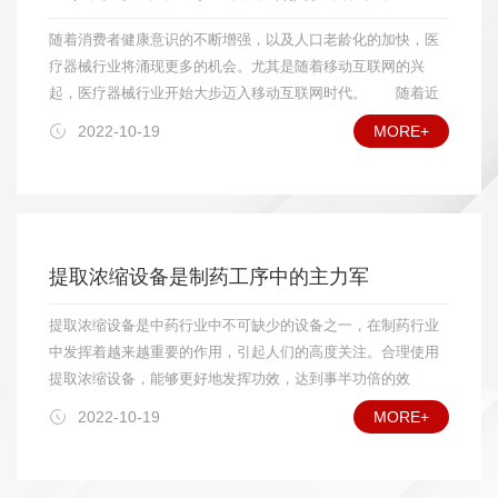
诸如远红外线干燥设备、微波干燥设备等特殊领域的用户也
各个领域用户的实际需要，而在价格上只有国外相同产品的
将逐步扩大应用数量;在食品、药品干燥方面，对真空冷冻干
随着消费者健康意识的不断增强，以及人口老龄化的加快，医
1/3，这使我国干燥设备在市场竞争中比进口设备具有明显的价
燥设备中的较大规格设备需求量将会增加;具有功能组合(如制
疗器械行业将涌现更多的机会。尤其是随着移动互联网的兴
格优势;另一方面，由于干燥设备体积较大，大多数还涉及现场
粒—干燥、干燥—过滤)的设备需求量也将增多;高自动化干燥
起，医疗器械行业开始大步迈入移动互联网时代。 随着近
安装、调试和售后服务等工作，因此对国内用户而言，选用国产
设备在一些应用领域将受到欢迎。另外，干燥设备外观质量
年来移动互联网的跨越式发展，越来越多的行业和企业开始进
2022-10-19
MORE+
设备较选用进口设备更方便。就国际市场而言，我国加入WTO
将越来越受到重视，腐蚀性物料烘干设备的耐腐能力和可靠
驻移动互联网领域，医疗器械行业在过去一直采用的是传统经
后，更有利于干燥设备扩大出口。目前，我国干燥设备主要出口
的使用寿命，将会受到用户特别关心。 我国加入WTO这
营模式，但是互联网成为了医疗器械行业拓展新市场的又一个
产品是真空干燥设备，振动干燥设备，中小型粮食、食品及农林
么多年来的事实证明，国内干燥设备行业发展正如专家预期
契机，而进入移动互联网将是未来医疗器械企业的必然选
土特产品干燥设备，年出口量超过百台，出口的主要地区是东南
所料，是挑战与机遇并存。就国内市场而言，由于我国干燥
择。 据相关调查数据显示，未来医疗器械行业平均增速将
亚及其他发展中国家，并已经打开欧美市场的大门。目前，我国
设备行业已经开始进入较成熟的发展阶段，已能够比较好地
高于药品行业。发达国家器械与制药的产值比约为1：1，而我
干燥设备出口产品占国产干燥设备的总量尚不到5%，专家预
提取浓缩设备是制药工序中的主力军
满足各个领域用户的实际需要，而在价格上只有国外相同产
国器械收入仅占药品市场规模的10%，市场扩容正在进行中。
计“十二五”期间出口产品在国产干燥设备总量中所占比例将达到
品的1/3，这使我国干燥设备在市场竞争中比进口设备具有明
专家预计，到2015年中国医疗器械市场将达到537亿美
10%以上。 在国际竞争中，我国干燥设备生产企业的主要竞
提取浓缩设备是中药行业中不可缺少的设备之一，在制药行业
显的价格优势;另一方面，由于干燥设备体积较大，大多数还
元。 中国作为世界第四大医疗设备市场，市场规模超过600
争对手是丹麦、瑞士、英国、德国、美国以及日本等。与竞争对
中发挥着越来越重要的作用，引起人们的高度关注。合理使用
涉及现场安装、调试和售后服务等工作，因此对国内用户而
亿人民币。随着城市化和老龄化时代到来，医疗器械行业将涌
手相比，我国干燥设备的优势是价格低廉，不足之处主要在于产
提取浓缩设备，能够更好地发挥功效，达到事半功倍的效
言，选用国产设备较选用进口设备更方便。就国际市场而
现机会。未来几年，中国医疗设备市场还将会继续保持20%的
品的自动化控制程度、外观质量、成套性和功能组合性方面有待
果。 提取浓缩设备适用于中药、植物、生物制药、食品、
言，我国加入WTO后，更有利于干燥设备扩大出口。目前，
增长率。然而想要将这个数据转化为现实，通关目前的市场发
2022-10-19
MORE+
进一步提高。
化工等行业的常压、微压、水煎、温浸、热回流强制循坏、渗
我国干燥设备主要出口产品是真空干燥设备，振动干燥设
展是远远不够的，必须通过互联网这个新市场。数据显示，
透、芳香油成分的提取及有机溶剂的回收等多种工艺。非常适
备，中小型粮食、食品及农林土特产品干燥设备，年出口量
2010年移动互联网应用下载量达到50亿，预计到2013年该数字
合于高校、研究所和企事业单位实验室研发及中小型生产线的
超过百台，出口的主要地区是东南亚及其他发展中国家，并
将达到210亿，今年全球智能手机出货量将比去年增长60%。有