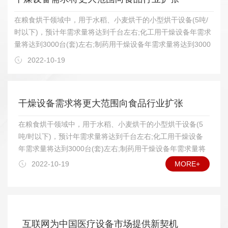
在粮食烘干领域中，用于水稻、小麦烘干的小型烘干设备(5吨/
时以下)，预计年需求量将达到千台左右;化工用干燥设备年需求
量将达到3000台(套)左右;制药用干燥设备年需求量将达到3000
台(套)左右;农林土特产品烘干设备年需求量将达到2000台(套)左
2022-10-19
右;轻工用烘干设备年需求量将达到2000台(套)左右。为了了解
干燥设备的发展情况，我们和中国通用机械干燥设备行业协会联
系，据他们透露，今后几年，我国干燥设备需求将在以下若干领
干燥设备需求将更大范围向食品行业扩张
域增长明显。 在干燥设备类型上，将以热风加热常压干燥设
备、真空干燥设备为主，其他诸如远红外线干燥设备、微波干燥
在粮食烘干领域中，用于水稻、小麦烘干的小型烘干设备(5
设备等特殊领域的用户也将逐步扩大应用数量;在食品、药品干
吨/时以下)，预计年需求量将达到千台左右;化工用干燥设备
燥方面，对真空冷冻干燥设备中的较大规格设备需求量将会增
年需求量将达到3000台(套)左右;制药用干燥设备年需求量将
加;具有功能组合(如制粒—干燥、干燥—过滤)的设备需求量也将
达到3000台(套)左右;农林土特产品烘干设备年需求量将达到
2022-10-19
MORE+
增多;高自动化干燥设备在一些应用领域将受到欢迎。另外，干
2000台(套)左右;轻工用烘干设备年需求量将达到2000台(套)
燥设备外观质量将越来越受到重视，腐蚀性物料烘干设备的耐腐
左右。为了了解干燥设备的发展情况，我们和中国通用机械
能力和可靠的使用寿命，将会受到用户特别关心。 我国加入
干燥设备行业协会联系，据他们透露，今后几年，我国干燥
WTO这么多年来的事实证明，国内干燥设备行业发展正如专家
设备需求将在以下若干领域增长明显。 在干燥设备类型
预期所料，是挑战与机遇并存。就国内市场而言，由于我国干燥
上，将以热风加热常压干燥设备、真空干燥设备为主，其他
互联网为中国医疗设备市场提供新契机
设备行业已经开始进入较成熟的发展阶段，已能够比较好地满足