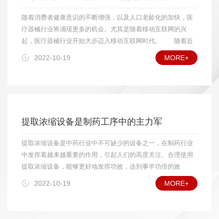
诸如远红外线干燥设备、微波干燥设备等特殊领域的用户也
各个领域用户的实际需要，而在价格上只有国外相同产品的
将逐步扩大应用数量;在食品、药品干燥方面，对真空冷冻干
随着消费者健康意识的不断增强，以及人口老龄化的加快，医
1/3，这使我国干燥设备在市场竞争中比进口设备具有明显的价
燥设备中的较大规格设备需求量将会增加;具有功能组合(如制
疗器械行业将涌现更多的机会。尤其是随着移动互联网的兴
格优势;另一方面，由于干燥设备体积较大，大多数还涉及现场
粒—干燥、干燥—过滤)的设备需求量也将增多;高自动化干燥
起，医疗器械行业开始大步迈入移动互联网时代。 随着近
安装、调试和售后服务等工作，因此对国内用户而言，选用国产
设备在一些应用领域将受到欢迎。另外，干燥设备外观质量
年来移动互联网的跨越式发展，越来越多的行业和企业开始进
2022-10-19
MORE+
设备较选用进口设备更方便。就国际市场而言，我国加入WTO
将越来越受到重视，腐蚀性物料烘干设备的耐腐能力和可靠
驻移动互联网领域，医疗器械行业在过去一直采用的是传统经
后，更有利于干燥设备扩大出口。目前，我国干燥设备主要出口
的使用寿命，将会受到用户特别关心。 我国加入WTO这
营模式，但是互联网成为了医疗器械行业拓展新市场的又一个
产品是真空干燥设备，振动干燥设备，中小型粮食、食品及农林
么多年来的事实证明，国内干燥设备行业发展正如专家预期
契机，而进入移动互联网将是未来医疗器械企业的必然选
土特产品干燥设备，年出口量超过百台，出口的主要地区是东南
所料，是挑战与机遇并存。就国内市场而言，由于我国干燥
择。 据相关调查数据显示，未来医疗器械行业平均增速将
亚及其他发展中国家，并已经打开欧美市场的大门。目前，我国
设备行业已经开始进入较成熟的发展阶段，已能够比较好地
高于药品行业。发达国家器械与制药的产值比约为1：1，而我
干燥设备出口产品占国产干燥设备的总量尚不到5%，专家预
提取浓缩设备是制药工序中的主力军
满足各个领域用户的实际需要，而在价格上只有国外相同产
国器械收入仅占药品市场规模的10%，市场扩容正在进行中。
计“十二五”期间出口产品在国产干燥设备总量中所占比例将达到
品的1/3，这使我国干燥设备在市场竞争中比进口设备具有明
专家预计，到2015年中国医疗器械市场将达到537亿美
10%以上。 在国际竞争中，我国干燥设备生产企业的主要竞
提取浓缩设备是中药行业中不可缺少的设备之一，在制药行业
显的价格优势;另一方面，由于干燥设备体积较大，大多数还
元。 中国作为世界第四大医疗设备市场，市场规模超过600
争对手是丹麦、瑞士、英国、德国、美国以及日本等。与竞争对
中发挥着越来越重要的作用，引起人们的高度关注。合理使用
涉及现场安装、调试和售后服务等工作，因此对国内用户而
亿人民币。随着城市化和老龄化时代到来，医疗器械行业将涌
手相比，我国干燥设备的优势是价格低廉，不足之处主要在于产
提取浓缩设备，能够更好地发挥功效，达到事半功倍的效
言，选用国产设备较选用进口设备更方便。就国际市场而
现机会。未来几年，中国医疗设备市场还将会继续保持20%的
品的自动化控制程度、外观质量、成套性和功能组合性方面有待
果。 提取浓缩设备适用于中药、植物、生物制药、食品、
言，我国加入WTO后，更有利于干燥设备扩大出口。目前，
增长率。然而想要将这个数据转化为现实，通关目前的市场发
2022-10-19
MORE+
进一步提高。
化工等行业的常压、微压、水煎、温浸、热回流强制循坏、渗
我国干燥设备主要出口产品是真空干燥设备，振动干燥设
展是远远不够的，必须通过互联网这个新市场。数据显示，
透、芳香油成分的提取及有机溶剂的回收等多种工艺。非常适
备，中小型粮食、食品及农林土特产品干燥设备，年出口量
2010年移动互联网应用下载量达到50亿，预计到2013年该数字
合于高校、研究所和企事业单位实验室研发及中小型生产线的
超过百台，出口的主要地区是东南亚及其他发展中国家，并
将达到210亿，今年全球智能手机出货量将比去年增长60%。有