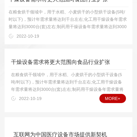
在粮食烘干领域中，用于水稻、小麦烘干的小型烘干设备(5吨/
时以下)，预计年需求量将达到千台左右;化工用干燥设备年需求
量将达到3000台(套)左右;制药用干燥设备年需求量将达到3000
台(套)左右;农林土特产品烘干设备年需求量将达到2000台(套)左
2022-10-19
右;轻工用烘干设备年需求量将达到2000台(套)左右。为了了解
干燥设备的发展情况，我们和中国通用机械干燥设备行业协会联
系，据他们透露，今后几年，我国干燥设备需求将在以下若干领
干燥设备需求将更大范围向食品行业扩张
域增长明显。 在干燥设备类型上，将以热风加热常压干燥设
备、真空干燥设备为主，其他诸如远红外线干燥设备、微波干燥
在粮食烘干领域中，用于水稻、小麦烘干的小型烘干设备(5
设备等特殊领域的用户也将逐步扩大应用数量;在食品、药品干
吨/时以下)，预计年需求量将达到千台左右;化工用干燥设备
燥方面，对真空冷冻干燥设备中的较大规格设备需求量将会增
年需求量将达到3000台(套)左右;制药用干燥设备年需求量将
加;具有功能组合(如制粒—干燥、干燥—过滤)的设备需求量也将
达到3000台(套)左右;农林土特产品烘干设备年需求量将达到
2022-10-19
MORE+
增多;高自动化干燥设备在一些应用领域将受到欢迎。另外，干
2000台(套)左右;轻工用烘干设备年需求量将达到2000台(套)
燥设备外观质量将越来越受到重视，腐蚀性物料烘干设备的耐腐
左右。为了了解干燥设备的发展情况，我们和中国通用机械
能力和可靠的使用寿命，将会受到用户特别关心。 我国加入
干燥设备行业协会联系，据他们透露，今后几年，我国干燥
WTO这么多年来的事实证明，国内干燥设备行业发展正如专家
设备需求将在以下若干领域增长明显。 在干燥设备类型
预期所料，是挑战与机遇并存。就国内市场而言，由于我国干燥
上，将以热风加热常压干燥设备、真空干燥设备为主，其他
互联网为中国医疗设备市场提供新契机
设备行业已经开始进入较成熟的发展阶段，已能够比较好地满足