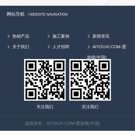
试生产。 据了解，提取浓缩设备有很多优点，一是使用效
已经打开欧美市场的大门。目前，我国干燥设备出口产品占
了强大的移动终端，足够丰富的互联网应用，移动互联网正在
率高：在原单一提取的基础上优化产品结构将小型的浓缩设备
国产干燥设备的总量尚不到5%，专家预计“十二五”期间出口
成为信息化时代最强大的人类工具。 医疗器械行业只有抓
网站导航
/ WEBSITE NAVIGATION
整合在该设备中，使提取浓缩一步完成，大大节省了原材料和
产品在国产干燥设备总量中所占比例将达到10%以上。
住机遇，加速布局移动互联网领域医疗器械企业才能在未来的
工作时间，工作效率比一般多功能罐提高了10%～15%;二是原
在国际竞争中，我国干燥设备生产企业的主要竞争对手是丹
市场争夺战中拿到主动权，获得跨越式的大发展
材料转化率高：由于在提取过程中，热的溶剂连续加到药面
麦、瑞士、英国、德国、美国以及日本等。与竞争对手相
热销产品
施工案例
新闻资讯
上，由上至下通过药材层连续溶解药材中的有效成分，使药膏
比，我国干燥设备的优势是价格低廉，不足之处主要在于产
关于我们
人才招聘
AIYOUXI.COM-爱
内含的有效成分提高1倍以上;三是结构紧凑，占地面积小，实
品的自动化控制程度、外观质量、成套性和功能组合性方面
际占地面积在1.5平方米左右。 专家称，对于设计和选择中
有待进一步提高。...
游戏(中国)
药提取浓缩设备，首先要强调的是工艺，看是否可采用新型提
取工艺等方式强化提取浓缩过程。细节方面，因是成套设备，
就要考虑各个设备工作时间及周期，合理选择设备的大小，在
同一工期内，不能有因设备配套大小问题而导致工作断续的情
况出现。另外，还要注意的就是节能的问题，对成套的设备，
要尽可能的优化工艺，缩短相应的管道，减少物料输送过程的
能耗损失。同时，也要注意其可操作性及工人的操作方便、省
关注我们
关注我们
时、省力，使其更人性化。 中药提取浓缩设备有很多种，
由于每个生产厂家所采用的工艺不同，提取浓缩设备的组合方
版权所有 AIYOUXI.COM-爱游戏(中国)
式也差在差异。应根据主流产品和生产工艺进行设备选型，按
设备的性能和工作原理正确使用设备。