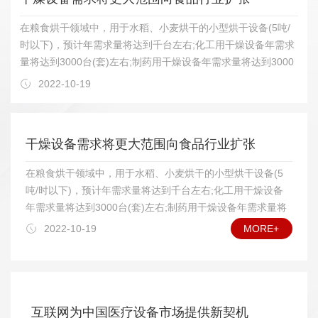
在粮食烘干领域中，用于水稻、小麦烘干的小型烘干设备(5吨/
时以下)，预计年需求量将达到千台左右;化工用干燥设备年需求
量将达到3000台(套)左右;制药用干燥设备年需求量将达到3000
台(套)左右;农林土特产品烘干设备年需求量将达到2000台(套)左
2022-10-19
右;轻工用烘干设备年需求量将达到2000台(套)左右。为了了解
干燥设备的发展情况，我们和中国通用机械干燥设备行业协会联
系，据他们透露，今后几年，我国干燥设备需求将在以下若干领
干燥设备需求将更大范围向食品行业扩张
域增长明显。 在干燥设备类型上，将以热风加热常压干燥设
备、真空干燥设备为主，其他诸如远红外线干燥设备、微波干燥
在粮食烘干领域中，用于水稻、小麦烘干的小型烘干设备(5
设备等特殊领域的用户也将逐步扩大应用数量;在食品、药品干
吨/时以下)，预计年需求量将达到千台左右;化工用干燥设备
燥方面，对真空冷冻干燥设备中的较大规格设备需求量将会增
年需求量将达到3000台(套)左右;制药用干燥设备年需求量将
加;具有功能组合(如制粒—干燥、干燥—过滤)的设备需求量也将
达到3000台(套)左右;农林土特产品烘干设备年需求量将达到
2022-10-19
MORE+
增多;高自动化干燥设备在一些应用领域将受到欢迎。另外，干
2000台(套)左右;轻工用烘干设备年需求量将达到2000台(套)
燥设备外观质量将越来越受到重视，腐蚀性物料烘干设备的耐腐
左右。为了了解干燥设备的发展情况，我们和中国通用机械
能力和可靠的使用寿命，将会受到用户特别关心。 我国加入
干燥设备行业协会联系，据他们透露，今后几年，我国干燥
WTO这么多年来的事实证明，国内干燥设备行业发展正如专家
设备需求将在以下若干领域增长明显。 在干燥设备类型
预期所料，是挑战与机遇并存。就国内市场而言，由于我国干燥
上，将以热风加热常压干燥设备、真空干燥设备为主，其他
互联网为中国医疗设备市场提供新契机
设备行业已经开始进入较成熟的发展阶段，已能够比较好地满足