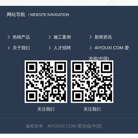
试生产。 据了解，提取浓缩设备有很多优点，一是使用效
已经打开欧美市场的大门。目前，我国干燥设备出口产品占
了强大的移动终端，足够丰富的互联网应用，移动互联网正在
率高：在原单一提取的基础上优化产品结构将小型的浓缩设备
国产干燥设备的总量尚不到5%，专家预计“十二五”期间出口
成为信息化时代最强大的人类工具。 医疗器械行业只有抓
网站导航
/ WEBSITE NAVIGATION
整合在该设备中，使提取浓缩一步完成，大大节省了原材料和
产品在国产干燥设备总量中所占比例将达到10%以上。
住机遇，加速布局移动互联网领域医疗器械企业才能在未来的
工作时间，工作效率比一般多功能罐提高了10%～15%;二是原
在国际竞争中，我国干燥设备生产企业的主要竞争对手是丹
市场争夺战中拿到主动权，获得跨越式的大发展
材料转化率高：由于在提取过程中，热的溶剂连续加到药面
麦、瑞士、英国、德国、美国以及日本等。与竞争对手相
热销产品
施工案例
新闻资讯
上，由上至下通过药材层连续溶解药材中的有效成分，使药膏
比，我国干燥设备的优势是价格低廉，不足之处主要在于产
关于我们
人才招聘
AIYOUXI.COM-爱
内含的有效成分提高1倍以上;三是结构紧凑，占地面积小，实
品的自动化控制程度、外观质量、成套性和功能组合性方面
际占地面积在1.5平方米左右。 专家称，对于设计和选择中
有待进一步提高。...
游戏(中国)
药提取浓缩设备，首先要强调的是工艺，看是否可采用新型提
取工艺等方式强化提取浓缩过程。细节方面，因是成套设备，
就要考虑各个设备工作时间及周期，合理选择设备的大小，在
同一工期内，不能有因设备配套大小问题而导致工作断续的情
况出现。另外，还要注意的就是节能的问题，对成套的设备，
要尽可能的优化工艺，缩短相应的管道，减少物料输送过程的
能耗损失。同时，也要注意其可操作性及工人的操作方便、省
关注我们
关注我们
时、省力，使其更人性化。 中药提取浓缩设备有很多种，
由于每个生产厂家所采用的工艺不同，提取浓缩设备的组合方
版权所有 AIYOUXI.COM-爱游戏(中国)
式也差在差异。应根据主流产品和生产工艺进行设备选型，按
设备的性能和工作原理正确使用设备。