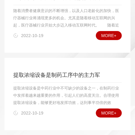
诸如远红外线干燥设备、微波干燥设备等特殊领域的用户也
各个领域用户的实际需要，而在价格上只有国外相同产品的
将逐步扩大应用数量;在食品、药品干燥方面，对真空冷冻干
随着消费者健康意识的不断增强，以及人口老龄化的加快，医
1/3，这使我国干燥设备在市场竞争中比进口设备具有明显的价
燥设备中的较大规格设备需求量将会增加;具有功能组合(如制
疗器械行业将涌现更多的机会。尤其是随着移动互联网的兴
格优势;另一方面，由于干燥设备体积较大，大多数还涉及现场
粒—干燥、干燥—过滤)的设备需求量也将增多;高自动化干燥
起，医疗器械行业开始大步迈入移动互联网时代。 随着近
安装、调试和售后服务等工作，因此对国内用户而言，选用国产
设备在一些应用领域将受到欢迎。另外，干燥设备外观质量
年来移动互联网的跨越式发展，越来越多的行业和企业开始进
2022-10-19
MORE+
设备较选用进口设备更方便。就国际市场而言，我国加入WTO
将越来越受到重视，腐蚀性物料烘干设备的耐腐能力和可靠
驻移动互联网领域，医疗器械行业在过去一直采用的是传统经
后，更有利于干燥设备扩大出口。目前，我国干燥设备主要出口
的使用寿命，将会受到用户特别关心。 我国加入WTO这
营模式，但是互联网成为了医疗器械行业拓展新市场的又一个
产品是真空干燥设备，振动干燥设备，中小型粮食、食品及农林
么多年来的事实证明，国内干燥设备行业发展正如专家预期
契机，而进入移动互联网将是未来医疗器械企业的必然选
土特产品干燥设备，年出口量超过百台，出口的主要地区是东南
所料，是挑战与机遇并存。就国内市场而言，由于我国干燥
择。 据相关调查数据显示，未来医疗器械行业平均增速将
亚及其他发展中国家，并已经打开欧美市场的大门。目前，我国
设备行业已经开始进入较成熟的发展阶段，已能够比较好地
高于药品行业。发达国家器械与制药的产值比约为1：1，而我
干燥设备出口产品占国产干燥设备的总量尚不到5%，专家预
提取浓缩设备是制药工序中的主力军
满足各个领域用户的实际需要，而在价格上只有国外相同产
国器械收入仅占药品市场规模的10%，市场扩容正在进行中。
计“十二五”期间出口产品在国产干燥设备总量中所占比例将达到
品的1/3，这使我国干燥设备在市场竞争中比进口设备具有明
专家预计，到2015年中国医疗器械市场将达到537亿美
10%以上。 在国际竞争中，我国干燥设备生产企业的主要竞
提取浓缩设备是中药行业中不可缺少的设备之一，在制药行业
显的价格优势;另一方面，由于干燥设备体积较大，大多数还
元。 中国作为世界第四大医疗设备市场，市场规模超过600
争对手是丹麦、瑞士、英国、德国、美国以及日本等。与竞争对
中发挥着越来越重要的作用，引起人们的高度关注。合理使用
涉及现场安装、调试和售后服务等工作，因此对国内用户而
亿人民币。随着城市化和老龄化时代到来，医疗器械行业将涌
手相比，我国干燥设备的优势是价格低廉，不足之处主要在于产
提取浓缩设备，能够更好地发挥功效，达到事半功倍的效
言，选用国产设备较选用进口设备更方便。就国际市场而
现机会。未来几年，中国医疗设备市场还将会继续保持20%的
品的自动化控制程度、外观质量、成套性和功能组合性方面有待
果。 提取浓缩设备适用于中药、植物、生物制药、食品、
言，我国加入WTO后，更有利于干燥设备扩大出口。目前，
增长率。然而想要将这个数据转化为现实，通关目前的市场发
2022-10-19
MORE+
进一步提高。
化工等行业的常压、微压、水煎、温浸、热回流强制循坏、渗
我国干燥设备主要出口产品是真空干燥设备，振动干燥设
展是远远不够的，必须通过互联网这个新市场。数据显示，
透、芳香油成分的提取及有机溶剂的回收等多种工艺。非常适
备，中小型粮食、食品及农林土特产品干燥设备，年出口量
2010年移动互联网应用下载量达到50亿，预计到2013年该数字
合于高校、研究所和企事业单位实验室研发及中小型生产线的
超过百台，出口的主要地区是东南亚及其他发展中国家，并
将达到210亿，今年全球智能手机出货量将比去年增长60%。有