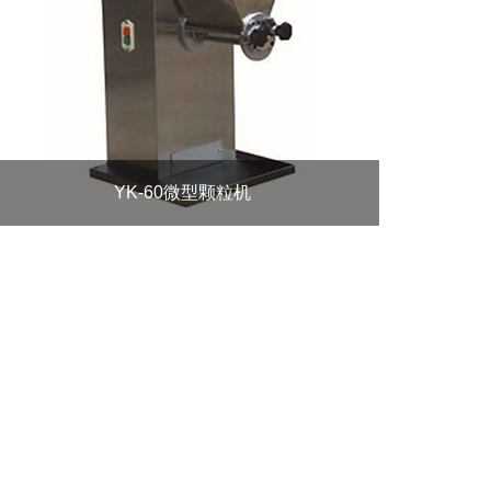
YK-60微型颗粒机
B