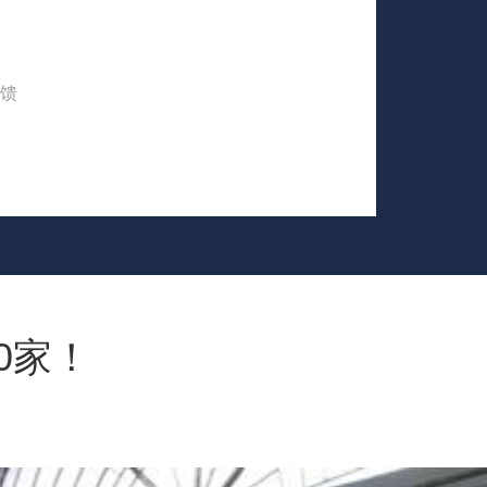
馈
0家！